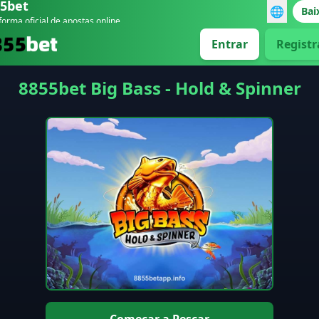
5bet
🌐
Bai
forma oficial de apostas online
Entrar
Registr
8855bet Big Bass - Hold & Spinner
Começar a Pescar