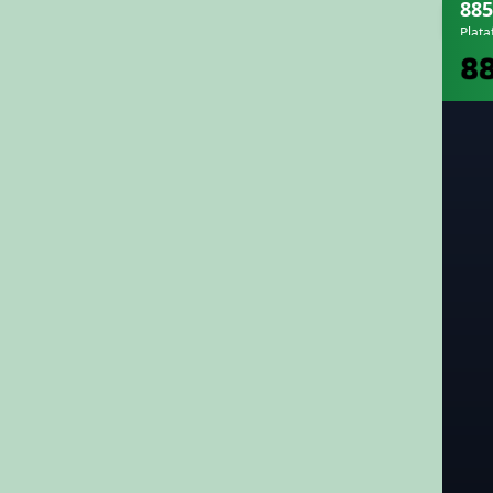
885
Plata