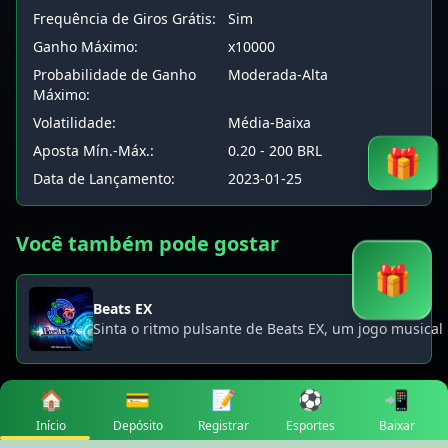
Frequência de Giros Grátis:
Sim
Ganho Máximo:
x10000
Probabilidade de Ganho
Moderada-Alta
Máximo:
Volatilidade:
Média-Baixa
Aposta Mín.-Máx.:
0.20 - 200 BRL
🎁
Data de Lançamento:
2023-01-25
Você também pode gostar
🎁
Beats EX
Sinta o ritmo pulsante de Beats EX, um jogo musical 
🏠
💳
📝
⚽
📲
Início
Depósito
Registrar
Esportes
Baixar