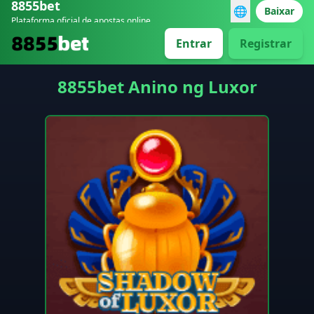
8855bet
🌐
Baixar
Plataforma oficial de apostas online
Entrar
Registrar
8855bet Anino ng Luxor