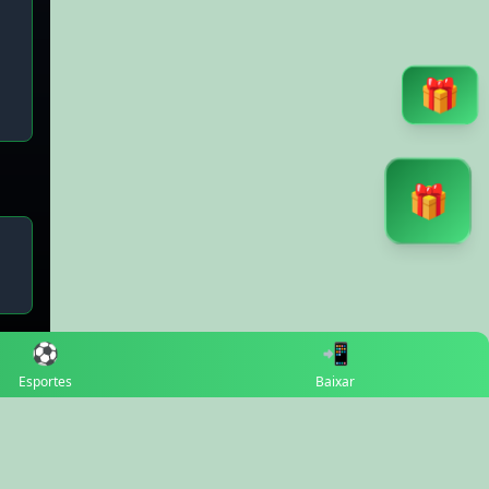
🎁
🎁
⚽
📲
Esportes
Baixar