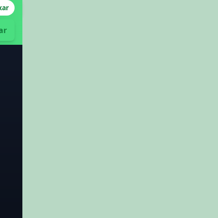
xar
ar