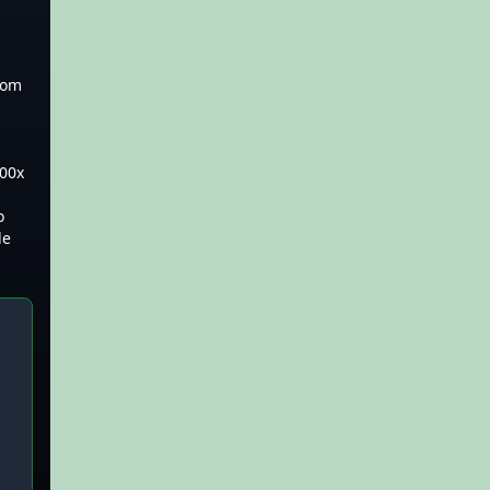
Com
000x
o
de